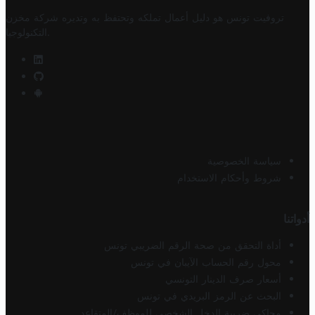
تروفيت تونس هو دليل أعمال تملكه وتحتفظ به وتديره
شركة مخزن
.
التكنولوجيا
سياسة الخصوصية
شروط وأحكام الاستخدام
أدواتنا
أداة التحقق من صحة الرقم الضريبي تونس
محول رقم الحساب الآيبان في تونس
أسعار صرف الدينار التونسي
البحث عن الرمز البريدي في تونس
محاكي ضريبة الدخل الشخصي للموظف/المتقاعد