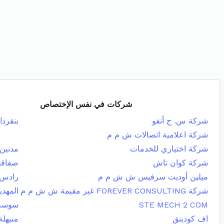
شركات في نفس الإختصاص
شركة س. ج أنفو
بنقردا
شركة اعلامية اتصالات ش م م
شركة اختياري للخدمات
مدنين 
شركة كوان تاش
صفاقس
ميلين أوديت سرفيس ش ش م م
رادس
شركة FOREVER CONSULTING غير مقيمة ش ش م م
المهدي
STE MECH 2 COM
سوسة 
اف كودينق
منيهلة