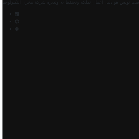
فيت تونس هو دليل أعمال تملكه وتحتفظ به وتديره
شركة مخزن التكنولوجيا