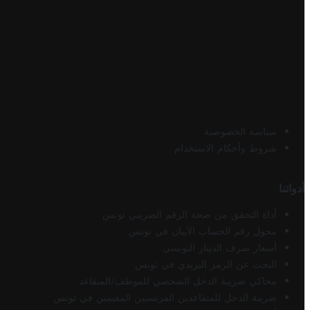
سياسة الخصوصية
شروط وأحكام الاستخدام
أدواتنا
أداة التحقق من صحة الرقم الضريبي تونس
محول رقم الحساب الآيبان في تونس
أسعار صرف الدينار التونسي
البحث عن الرمز البريدي في تونس
محاكي ضريبة الدخل الشخصي للموظف/المتقاعد
ضريبة الدخل للمتقاعدين الفرنسيين المقيمين في تونس