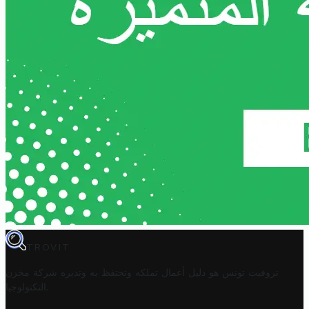
TROVIT
تروفيت تونس هو دليل أعمال تملكه وتحتفظ به وتديره
شركة مخزن
.
التكنولوجيا