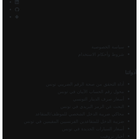
سياسة الخصوصية
شروط وأحكام الاستخدام
أدواتنا
أداة التحقق من صحة الرقم الضريبي تونس
محول رقم الحساب الآيبان في تونس
أسعار صرف الدينار التونسي
البحث عن الرمز البريدي في تونس
محاكي ضريبة الدخل الشخصي للموظف/المتقاعد
ضريبة الدخل للمتقاعدين الفرنسيين المقيمين في تونس
أسعار السيارات الجديدة في تونس
أخبار تروفيت