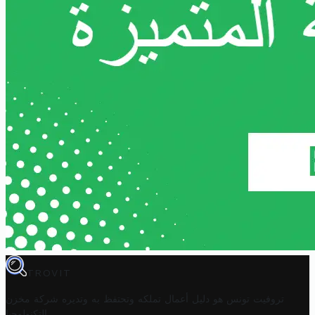
TROVIT
تروفيت تونس هو دليل أعمال تملكه وتحتفظ به وتديره
شركة مخزن
.
التكنولوجيا