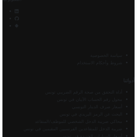
سياسة الخصوصية
شروط وأحكام الاستخدام
أدواتنا
أداة التحقق من صحة الرقم الضريبي تونس
محول رقم الحساب الآيبان في تونس
أسعار صرف الدينار التونسي
البحث عن الرمز البريدي في تونس
محاكي ضريبة الدخل الشخصي للموظف/المتقاعد
ضريبة الدخل للمتقاعدين الفرنسيين المقيمين في تونس
أسعار السيارات الجديدة في تونس