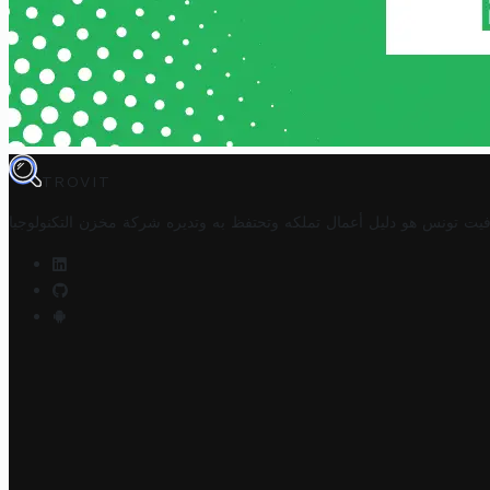
TROVIT
فيت تونس هو دليل أعمال تملكه وتحتفظ به وتديره
شركة مخزن التكنولوجيا