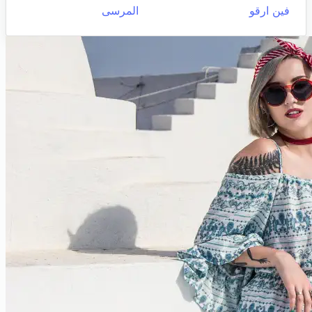
فين ارقو
المرسى