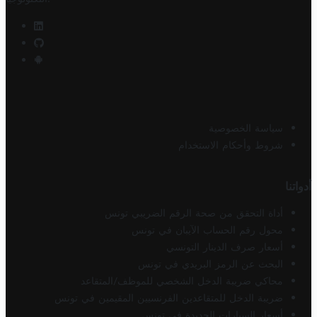
سياسة الخصوصية
شروط وأحكام الاستخدام
أدواتنا
أداة التحقق من صحة الرقم الضريبي تونس
محول رقم الحساب الآيبان في تونس
أسعار صرف الدينار التونسي
البحث عن الرمز البريدي في تونس
محاكي ضريبة الدخل الشخصي للموظف/المتقاعد
ضريبة الدخل للمتقاعدين الفرنسيين المقيمين في تونس
أسعار السيارات الجديدة في تونس