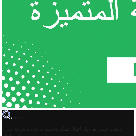
TROVIT
تروفيت تونس هو دليل أعمال تملكه وتحتفظ به وتديره
شركة مخزن
.
التكنولوجيا