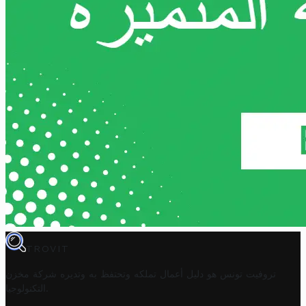
TROVIT
تروفيت تونس هو دليل أعمال تملكه وتحتفظ به وتديره
شركة مخزن
.
التكنولوجيا