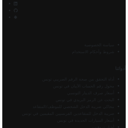
سياسة الخصوصية
شروط وأحكام الاستخدام
أدواتنا
أداة التحقق من صحة الرقم الضريبي تونس
محول رقم الحساب الآيبان في تونس
أسعار صرف الدينار التونسي
البحث عن الرمز البريدي في تونس
محاكي ضريبة الدخل الشخصي للموظف/المتقاعد
ضريبة الدخل للمتقاعدين الفرنسيين المقيمين في تونس
أسعار السيارات الجديدة في تونس
أخبار تروفيت