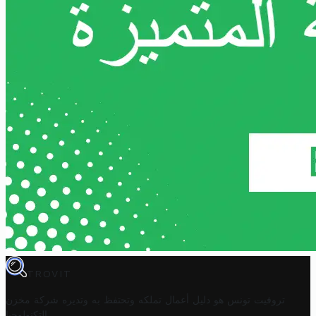
TROVIT
تروفيت تونس هو دليل أعمال تملكه وتحتفظ به وتديره
شركة مخزن
.
التكنولوجيا