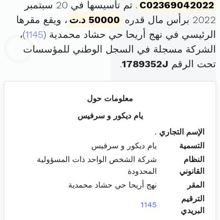
C02369042022
. تم تأسيسها في 20 سبتمبر
2022 برأس مال قدره
50000 د.ت
، ويقع مقرها
الرئيسي في نهج أريحا حي حشاد محمدية (
1145
)،
الشركة مسجلة في السجل الوطني للمؤسسات
تحت الرقم
1789352J
.
معلومات حول
يام ديكور و سرفيس
الإسم التجاري
.
التسمية
يام ديكور و سرفيس
النظام
شركة الشخص الواحد ذات المسؤولية
القانوني
المحدودة
المقر
نهج أريحا حي حشاد محمدية
الترقيم
1145
البريدي