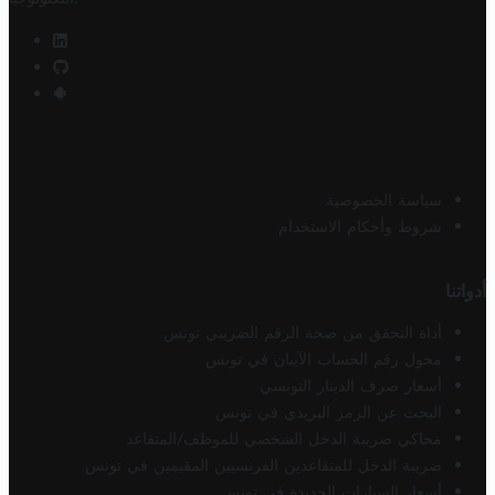
سياسة الخصوصية
شروط وأحكام الاستخدام
أدواتنا
أداة التحقق من صحة الرقم الضريبي تونس
محول رقم الحساب الآيبان في تونس
أسعار صرف الدينار التونسي
البحث عن الرمز البريدي في تونس
محاكي ضريبة الدخل الشخصي للموظف/المتقاعد
ضريبة الدخل للمتقاعدين الفرنسيين المقيمين في تونس
أسعار السيارات الجديدة في تونس