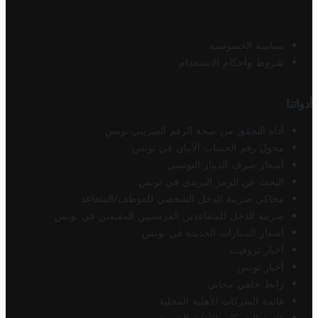
سياسة الخصوصية
شروط وأحكام الاستخدام
أدواتنا
أداة التحقق من صحة الرقم الضريبي تونس
محول رقم الحساب الآيبان في تونس
أسعار صرف الدينار التونسي
البحث عن الرمز البريدي في تونس
محاكي ضريبة الدخل الشخصي للموظف/المتقاعد
ضريبة الدخل للمتقاعدين الفرنسيين المقيمين في تونس
أسعار السيارات الجديدة في تونس
أخبار تروفيت
أخبار تونس
رابط خلفي مجاني
قائمة الشركات الأهلية المحلية