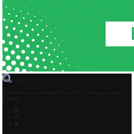
TROVIT
تروفيت تونس هو دليل أعمال تملكه وتحتفظ به وتديره
شركة مخزن
.
التكنولوجيا