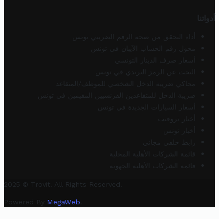
أدواتنا
أداة التحقق من صحة الرقم الضريبي تونس
محول رقم الحساب الآيبان في تونس
أسعار صرف الدينار التونسي
البحث عن الرمز البريدي في تونس
محاكي ضريبة الدخل الشخصي للموظف/المتقاعد
ضريبة الدخل للمتقاعدين الفرنسيين المقيمين في تونس
أسعار السيارات الجديدة في تونس
أخبار تروفيت
أخبار تونس
رابط خلفي مجاني
قائمة الشركات الأهلية المحلية
قائمة الشركات الأهلية الجهوية
2025 © Trovit. All Rights Reserved.
Powered By
MegaWeb
.