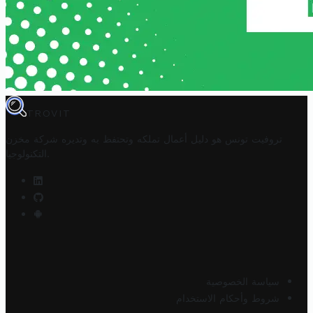
TROVIT
تروفيت تونس هو دليل أعمال تملكه وتحتفظ به وتديره
شركة مخزن
.
التكنولوجيا
سياسة الخصوصية
شروط وأحكام الاستخدام