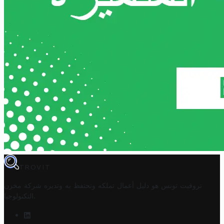
TROVIT
تروفيت تونس هو دليل أعمال تملكه وتحتفظ به وتديره
شركة مخزن
.
التكنولوجيا