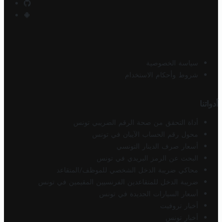
سياسة الخصوصية
شروط وأحكام الاستخدام
أدواتنا
أداة التحقق من صحة الرقم الضريبي تونس
محول رقم الحساب الآيبان في تونس
أسعار صرف الدينار التونسي
البحث عن الرمز البريدي في تونس
محاكي ضريبة الدخل الشخصي للموظف/المتقاعد
ضريبة الدخل للمتقاعدين الفرنسيين المقيمين في تونس
أسعار السيارات الجديدة في تونس
أخبار تروفيت
أخبار تونس