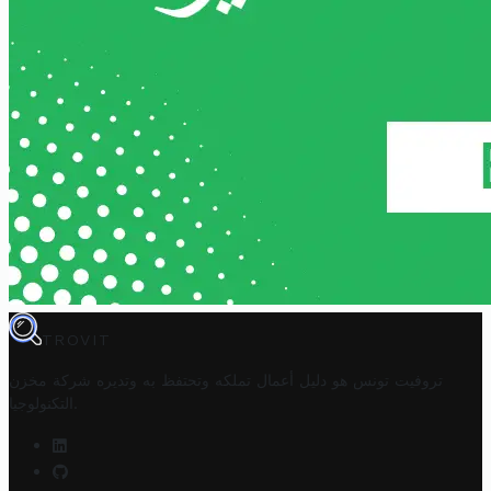
TROVIT
تروفيت تونس هو دليل أعمال تملكه وتحتفظ به وتديره
شركة مخزن
.
التكنولوجيا