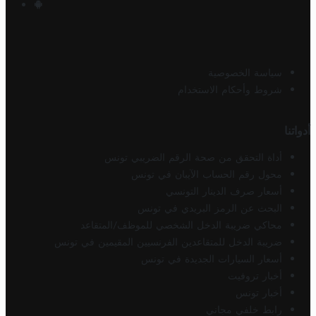
سياسة الخصوصية
شروط وأحكام الاستخدام
أدواتنا
أداة التحقق من صحة الرقم الضريبي تونس
محول رقم الحساب الآيبان في تونس
أسعار صرف الدينار التونسي
البحث عن الرمز البريدي في تونس
محاكي ضريبة الدخل الشخصي للموظف/المتقاعد
ضريبة الدخل للمتقاعدين الفرنسيين المقيمين في تونس
أسعار السيارات الجديدة في تونس
أخبار تروفيت
أخبار تونس
رابط خلفي مجاني