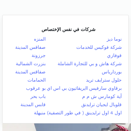
شركات في نفس الإختصاص
نوما ديز
المنزه
شركة فوكيس للخدمات
صفاقس المدينة
قوفازي
جرزونة
شركة هاش و بي للتجارة الشاملة
بنزرت الشمالية
بوردارباس
صفاقس المدينة
حلول سترايف تريد
الحمامات
برقاوي سارفيس اايريقاتيون بي اس اي
بو عرقوب
أية كومارس ش م م
باب بحر
قلوبال ايجيان ترايدنق
قابس المدينة
اول 4 اول ترايدينق ( في طور التصفية)
منيهلة