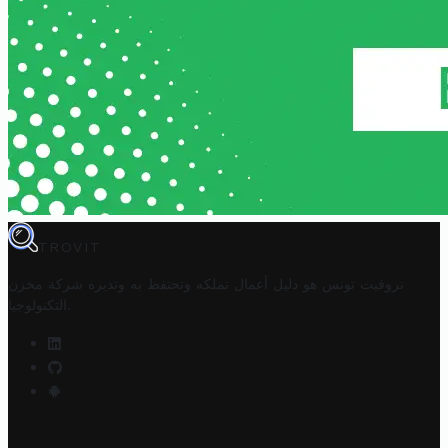
TROVIT
تروفيت تونس هو دليل أعمال تملكه وتحتفظ به وتديره
شركة مخزن
.
التكنولوجيا