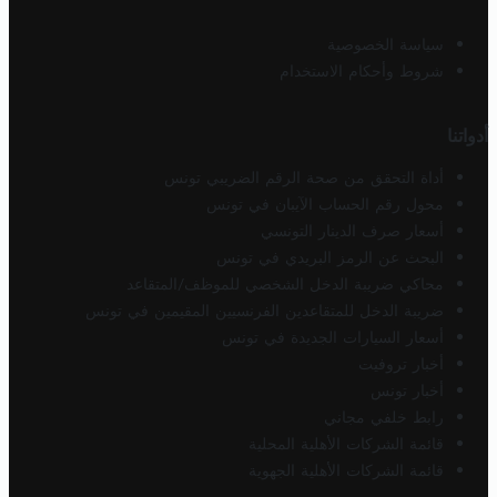
سياسة الخصوصية
شروط وأحكام الاستخدام
أدواتنا
أداة التحقق من صحة الرقم الضريبي تونس
محول رقم الحساب الآيبان في تونس
أسعار صرف الدينار التونسي
البحث عن الرمز البريدي في تونس
محاكي ضريبة الدخل الشخصي للموظف/المتقاعد
ضريبة الدخل للمتقاعدين الفرنسيين المقيمين في تونس
أسعار السيارات الجديدة في تونس
أخبار تروفيت
أخبار تونس
رابط خلفي مجاني
قائمة الشركات الأهلية المحلية
قائمة الشركات الأهلية الجهوية