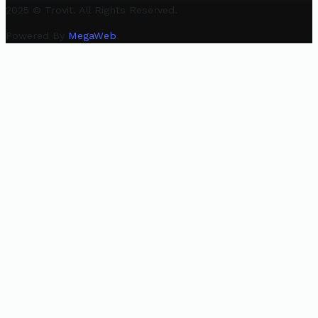
2025 © Trovit. All Rights Reserved.
Powered By
MegaWeb
.