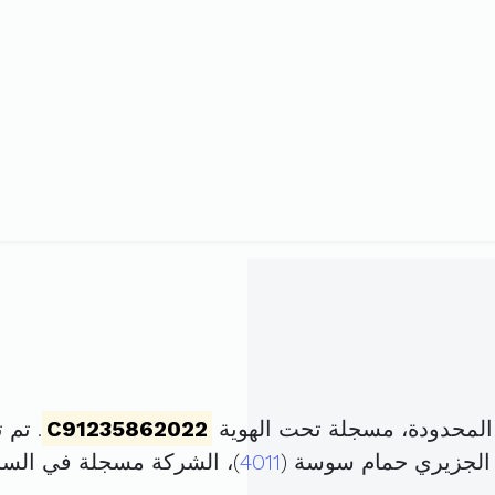
لمحدودة، مسجلة تحت الهوية
C91235862022
. تم تأسيسها
4011
)، الشركة مسجلة في الس