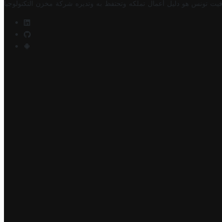
فيت تونس هو دليل أعمال تملكه وتحتفظ به وتديره
شركة مخزن التكنولوجيا