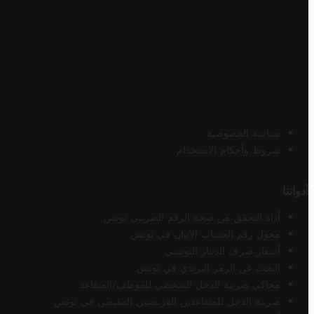
سياسة الخصوصية
شروط وأحكام الاستخدام
أدواتنا
أداة التحقق من صحة الرقم الضريبي تونس
محول رقم الحساب الآيبان في تونس
أسعار صرف الدينار التونسي
البحث عن الرمز البريدي في تونس
محاكي ضريبة الدخل الشخصي للموظف/المتقاعد
ضريبة الدخل للمتقاعدين الفرنسيين المقيمين في تونس