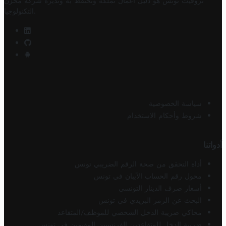
تروفيت تونس هو دليل أعمال تملكه وتحتفظ به وتديره
شركة مخزن
.
التكنولوجيا
سياسة الخصوصية
شروط وأحكام الاستخدام
أدواتنا
أداة التحقق من صحة الرقم الضريبي تونس
محول رقم الحساب الآيبان في تونس
أسعار صرف الدينار التونسي
البحث عن الرمز البريدي في تونس
محاكي ضريبة الدخل الشخصي للموظف/المتقاعد
ضريبة الدخل للمتقاعدين الفرنسيين المقيمين في تونس