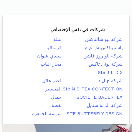
شركات في نفس الإختصاص
شركة نيو شالتاكس
بنبلة
ياسميتاكس ش م م
قرمبالية
شركة باو روز فاشن
سيدي علوان
شركة يوني تاكس
مجاز الباب
Sté J L D 3
شركة ج ل د
قصر هلال
Sté N S-TEX CONFECTION
المنستير
SOCIETE BADERTEX
جمال
شركة الدانة ستايل
نفطة
STE BUTTERFLY DESIGN
سوسة الجوهرة