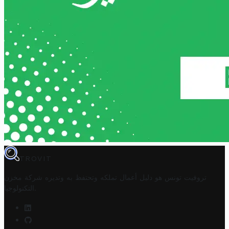
TROVIT
تروفيت تونس هو دليل أعمال تملكه وتحتفظ به وتديره
شركة مخزن
.
التكنولوجيا