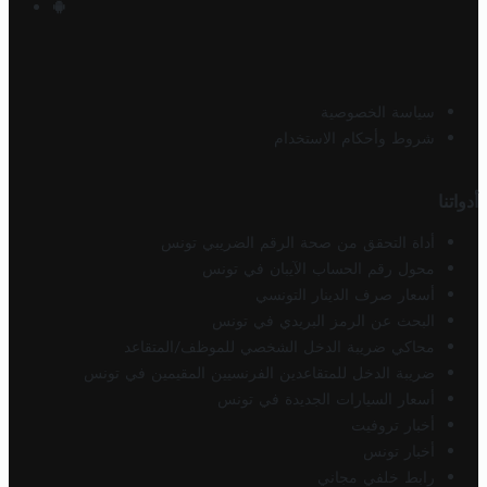
سياسة الخصوصية
شروط وأحكام الاستخدام
أدواتنا
أداة التحقق من صحة الرقم الضريبي تونس
محول رقم الحساب الآيبان في تونس
أسعار صرف الدينار التونسي
البحث عن الرمز البريدي في تونس
محاكي ضريبة الدخل الشخصي للموظف/المتقاعد
ضريبة الدخل للمتقاعدين الفرنسيين المقيمين في تونس
أسعار السيارات الجديدة في تونس
أخبار تروفيت
أخبار تونس
رابط خلفي مجاني