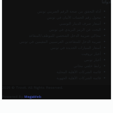
أدواتنا
أداة التحقق من صحة الرقم الضريبي تونس
محول رقم الحساب الآيبان في تونس
أسعار صرف الدينار التونسي
البحث عن الرمز البريدي في تونس
محاكي ضريبة الدخل الشخصي للموظف/المتقاعد
ضريبة الدخل للمتقاعدين الفرنسيين المقيمين في تونس
أسعار السيارات الجديدة في تونس
أخبار تروفيت
أخبار تونس
رابط خلفي مجاني
قائمة الشركات الأهلية المحلية
قائمة الشركات الأهلية الجهوية
2025 © Trovit. All Rights Reserved.
Powered By
MegaWeb
.