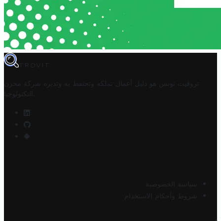
TROVIT
تروفيت تونس هو دليل أعمال تملكه وتحتفظ به وتديره
شركة مخزن
.
التكنولوجيا
سياسة الخصوصية
شروط وأحكام الاستخدام