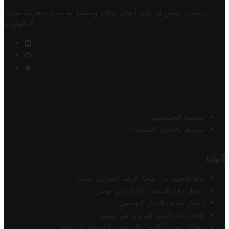
تروفيت تونس هو دليل أعمال تملكه وتحتفظ به وتديره
شركة مخزن
.
التكنولوجيا
سياسة الخصوصية
شروط وأحكام الاستخدام
أدواتنا
أداة التحقق من صحة الرقم الضريبي تونس
محول رقم الحساب الآيبان في تونس
أسعار صرف الدينار التونسي
البحث عن الرمز البريدي في تونس
محاكي ضريبة الدخل الشخصي للموظف/المتقاعد