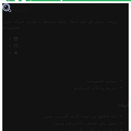
TROVIT
تروفيت تونس هو دليل أعمال تملكه وتحتفظ به وتديره
شركة مخزن
.
التكنولوجيا
سياسة الخصوصية
شروط وأحكام الاستخدام
أدواتنا
أداة التحقق من صحة الرقم الضريبي تونس
محول رقم الحساب الآيبان في تونس
أسعار صرف الدينار التونسي