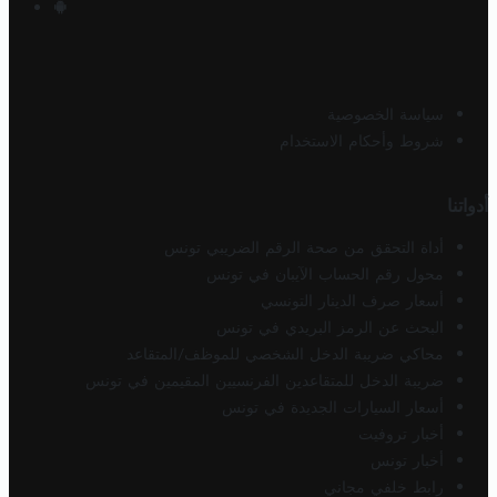
سياسة الخصوصية
شروط وأحكام الاستخدام
أدواتنا
أداة التحقق من صحة الرقم الضريبي تونس
محول رقم الحساب الآيبان في تونس
أسعار صرف الدينار التونسي
البحث عن الرمز البريدي في تونس
محاكي ضريبة الدخل الشخصي للموظف/المتقاعد
ضريبة الدخل للمتقاعدين الفرنسيين المقيمين في تونس
أسعار السيارات الجديدة في تونس
أخبار تروفيت
أخبار تونس
رابط خلفي مجاني