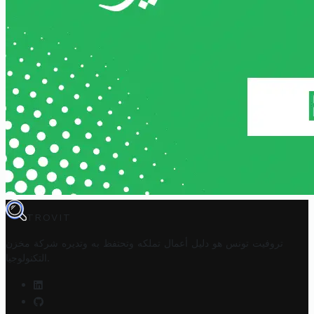
TROVIT
تروفيت تونس هو دليل أعمال تملكه وتحتفظ به وتديره
شركة مخزن
.
التكنولوجيا