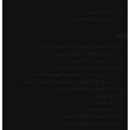
سياسة الخصوصية
شروط وأحكام الاستخدام
أدواتنا
أداة التحقق من صحة الرقم الضريبي تونس
محول رقم الحساب الآيبان في تونس
أسعار صرف الدينار التونسي
البحث عن الرمز البريدي في تونس
محاكي ضريبة الدخل الشخصي للموظف/المتقاعد
ضريبة الدخل للمتقاعدين الفرنسيين المقيمين في تونس
أسعار السيارات الجديدة في تونس
أخبار تروفيت
أخبار تونس
رابط خلفي مجاني
قائمة الشركات الأهلية المحلية
قائمة الشركات الأهلية الجهوية