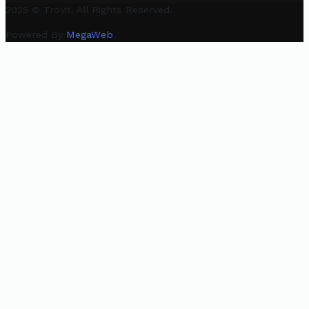
2025 © Trovit. All Rights Reserved.
Powered By
MegaWeb
.