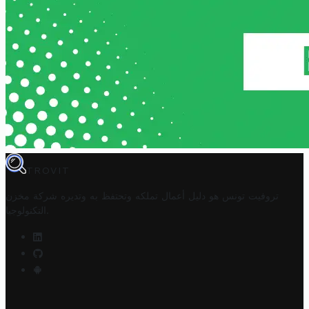
TROVIT
تروفيت تونس هو دليل أعمال تملكه وتحتفظ به وتديره
شركة مخزن
.
التكنولوجيا