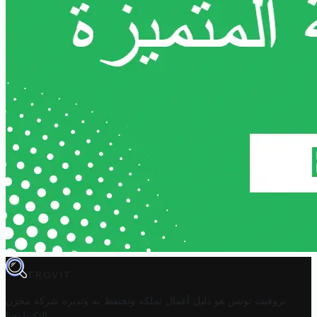
TROVIT
تروفيت تونس هو دليل أعمال تملكه وتحتفظ به وتديره
شركة مخزن
.
التكنولوجيا