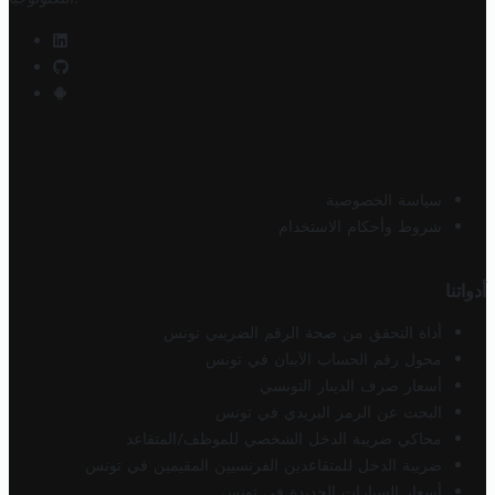
سياسة الخصوصية
شروط وأحكام الاستخدام
أدواتنا
أداة التحقق من صحة الرقم الضريبي تونس
محول رقم الحساب الآيبان في تونس
أسعار صرف الدينار التونسي
البحث عن الرمز البريدي في تونس
محاكي ضريبة الدخل الشخصي للموظف/المتقاعد
ضريبة الدخل للمتقاعدين الفرنسيين المقيمين في تونس
أسعار السيارات الجديدة في تونس