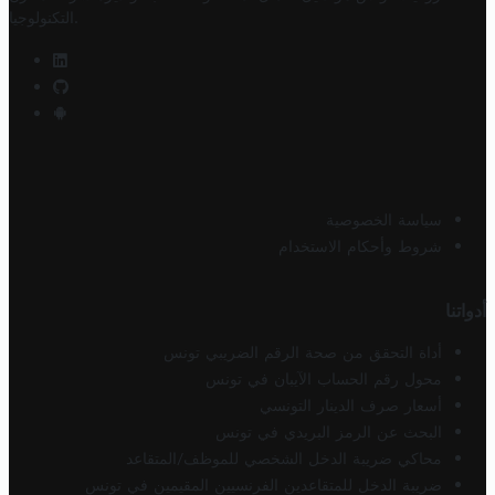
.
التكنولوجيا
سياسة الخصوصية
شروط وأحكام الاستخدام
أدواتنا
أداة التحقق من صحة الرقم الضريبي تونس
محول رقم الحساب الآيبان في تونس
أسعار صرف الدينار التونسي
البحث عن الرمز البريدي في تونس
محاكي ضريبة الدخل الشخصي للموظف/المتقاعد
ضريبة الدخل للمتقاعدين الفرنسيين المقيمين في تونس