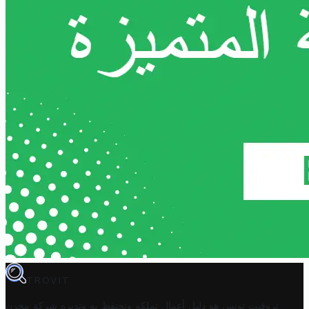
TROVIT
تروفيت تونس هو دليل أعمال تملكه وتحتفظ به وتديره
شركة مخزن