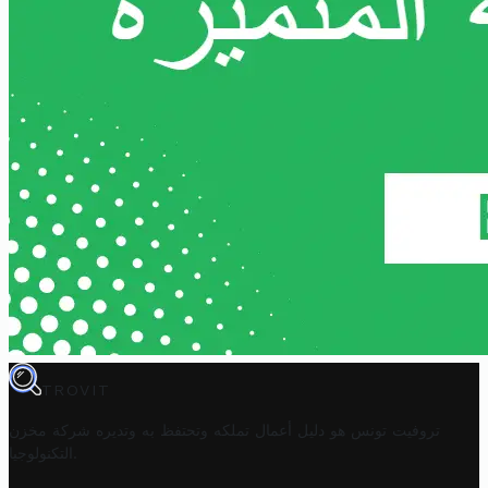
TROVIT
تروفيت تونس هو دليل أعمال تملكه وتحتفظ به وتديره
شركة مخزن
.
التكنولوجيا