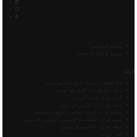
سياسة الخصوصية
شروط وأحكام الاستخدام
أدواتنا
أداة التحقق من صحة الرقم الضريبي تونس
محول رقم الحساب الآيبان في تونس
أسعار صرف الدينار التونسي
البحث عن الرمز البريدي في تونس
محاكي ضريبة الدخل الشخصي للموظف/المتقاعد
ضريبة الدخل للمتقاعدين الفرنسيين المقيمين في تونس
أسعار السيارات الجديدة في تونس
أخبار تروفيت