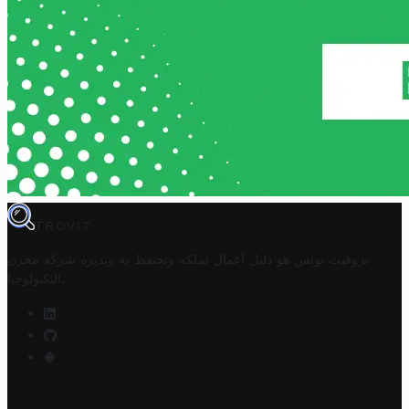
TROVIT
تروفيت تونس هو دليل أعمال تملكه وتحتفظ به وتديره
شركة مخزن
.
التكنولوجيا