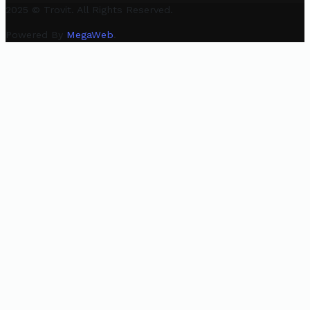
2025 © Trovit. All Rights Reserved.
Powered By
MegaWeb
.