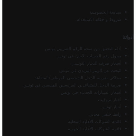
سياسة الخصوصية
شروط وأحكام الاستخدام
أدواتنا
أداة التحقق من صحة الرقم الضريبي تونس
محول رقم الحساب الآيبان في تونس
أسعار صرف الدينار التونسي
البحث عن الرمز البريدي في تونس
محاكي ضريبة الدخل الشخصي للموظف/المتقاعد
ضريبة الدخل للمتقاعدين الفرنسيين المقيمين في تونس
أسعار السيارات الجديدة في تونس
أخبار تروفيت
أخبار تونس
رابط خلفي مجاني
قائمة الشركات الأهلية المحلية
قائمة الشركات الأهلية الجهوية