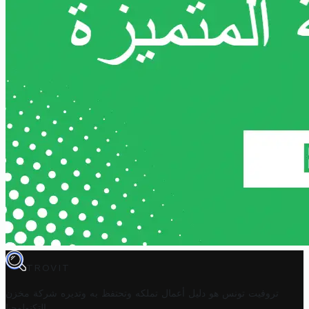
TROVIT
تروفيت تونس هو دليل أعمال تملكه وتحتفظ به وتديره
شركة مخزن
.
التكنولوجيا