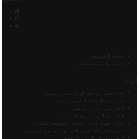
سياسة الخصوصية
شروط وأحكام الاستخدام
أدواتنا
أداة التحقق من صحة الرقم الضريبي تونس
محول رقم الحساب الآيبان في تونس
أسعار صرف الدينار التونسي
البحث عن الرمز البريدي في تونس
محاكي ضريبة الدخل الشخصي للموظف/المتقاعد
ضريبة الدخل للمتقاعدين الفرنسيين المقيمين في تونس
أسعار السيارات الجديدة في تونس