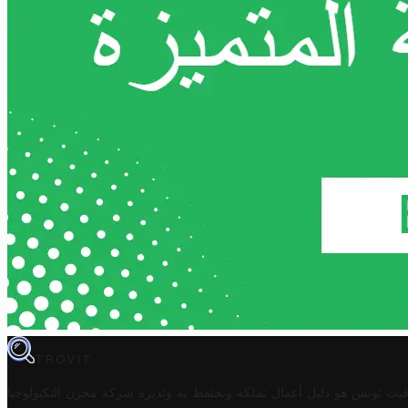
TROVIT
فيت تونس هو دليل أعمال تملكه وتحتفظ به وتديره
شركة مخزن التكنولوجيا