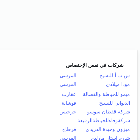
شركات في نفس الإختصاص
س ب أ للنسيج
المرسى
مودا ميلادي
المرسى
ميمو للخياطة والفصالة
عقارب
الديواني للنسيج
فوشانة
شركة قفطان سوسو
جرجيس
شركةوفاءللخياطةالرفيعة
ميزون وحيدة الدريدي
قرطاج
شارم استار مارلين
المرسى