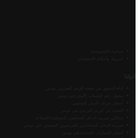
سياسة الخصوصية
شروط وأحكام الاستخدام
أدواتنا
أداة التحقق من صحة الرقم الضريبي تونس
محول رقم الحساب الآيبان في تونس
أسعار صرف الدينار التونسي
البحث عن الرمز البريدي في تونس
محاكي ضريبة الدخل الشخصي للموظف/المتقاعد
ضريبة الدخل للمتقاعدين الفرنسيين المقيمين في تونس
أسعار السيارات الجديدة في تونس