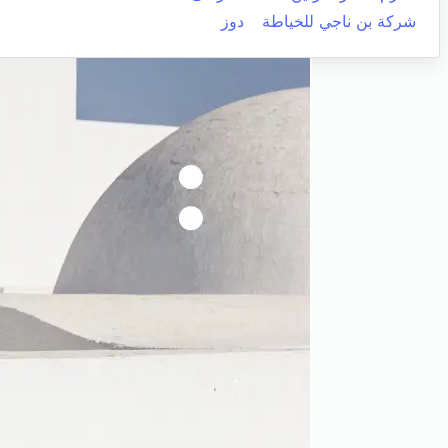
شركة بن ناجي للخياطة
دوز