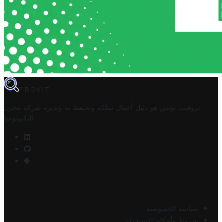
TROVIT
تروفيت تونس هو دليل أعمال تملكه وتحتفظ به وتديره
شركة مخزن
.
التكنولوجيا
سياسة الخصوصية
شروط وأحكام الاستخدام