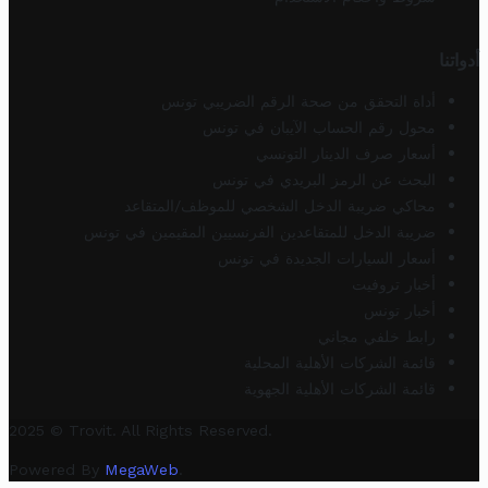
أدواتنا
أداة التحقق من صحة الرقم الضريبي تونس
محول رقم الحساب الآيبان في تونس
أسعار صرف الدينار التونسي
البحث عن الرمز البريدي في تونس
محاكي ضريبة الدخل الشخصي للموظف/المتقاعد
ضريبة الدخل للمتقاعدين الفرنسيين المقيمين في تونس
أسعار السيارات الجديدة في تونس
أخبار تروفيت
أخبار تونس
رابط خلفي مجاني
قائمة الشركات الأهلية المحلية
قائمة الشركات الأهلية الجهوية
2025 © Trovit. All Rights Reserved.
Powered By
MegaWeb
.