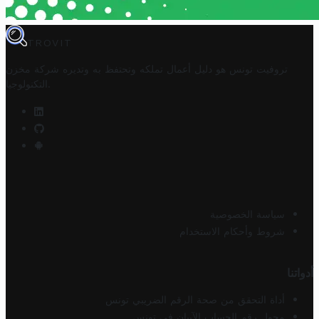
TROVIT
تروفيت تونس هو دليل أعمال تملكه وتحتفظ به وتديره
شركة مخزن
.
التكنولوجيا
سياسة الخصوصية
شروط وأحكام الاستخدام
أدواتنا
أداة التحقق من صحة الرقم الضريبي تونس
محول رقم الحساب الآيبان في تونس