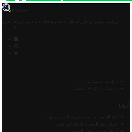
TROVIT
تروفيت تونس هو دليل أعمال تملكه وتحتفظ به وتديره
شركة مخزن
.
التكنولوجيا
سياسة الخصوصية
شروط وأحكام الاستخدام
أدواتنا
أداة التحقق من صحة الرقم الضريبي تونس
محول رقم الحساب الآيبان في تونس
أسعار صرف الدينار التونسي