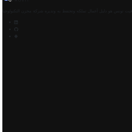
TROVIT
فيت تونس هو دليل أعمال تملكه وتحتفظ به وتديره
شركة مخزن التكنولوجيا