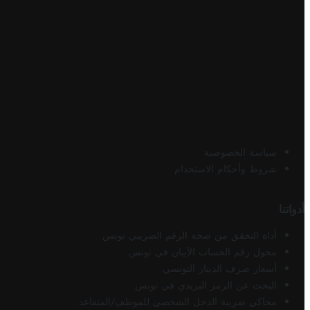
سياسة الخصوصية
شروط وأحكام الاستخدام
أدواتنا
أداة التحقق من صحة الرقم الضريبي تونس
محول رقم الحساب الآيبان في تونس
أسعار صرف الدينار التونسي
البحث عن الرمز البريدي في تونس
محاكي ضريبة الدخل الشخصي للموظف/المتقاعد