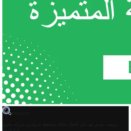
TROVIT
تروفيت تونس هو دليل أعمال تملكه وتحتفظ به وتديره
شركة مخزن
.
التكنولوجيا