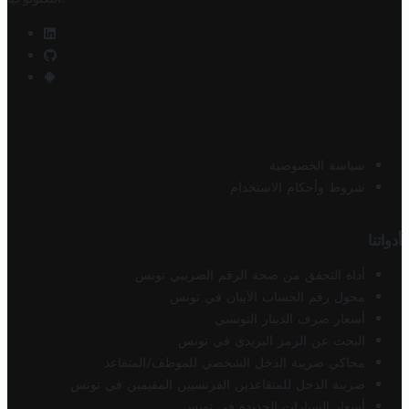
سياسة الخصوصية
شروط وأحكام الاستخدام
أدواتنا
أداة التحقق من صحة الرقم الضريبي تونس
محول رقم الحساب الآيبان في تونس
أسعار صرف الدينار التونسي
البحث عن الرمز البريدي في تونس
محاكي ضريبة الدخل الشخصي للموظف/المتقاعد
ضريبة الدخل للمتقاعدين الفرنسيين المقيمين في تونس
أسعار السيارات الجديدة في تونس