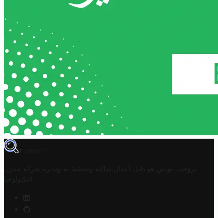
TROVIT
تروفيت تونس هو دليل أعمال تملكه وتحتفظ به وتديره
شركة مخزن
.
التكنولوجيا