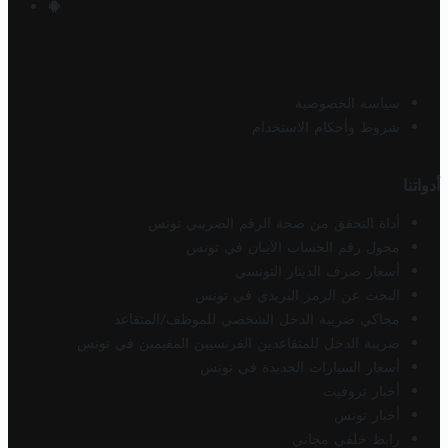
سياسة الخصوصية
شروط وأحكام الاستخدام
أدواتنا
أداة التحقق من صحة الرقم الضريبي تونس
محول رقم الحساب الآيبان في تونس
أسعار صرف الدينار التونسي
البحث عن الرمز البريدي في تونس
محاكي ضريبة الدخل الشخصي للموظف/المتقاعد
ضريبة الدخل للمتقاعدين الفرنسيين المقيمين في تونس
أسعار السيارات الجديدة في تونس
أخبار تروفيت
أخبار تونس
رابط خلفي مجاني