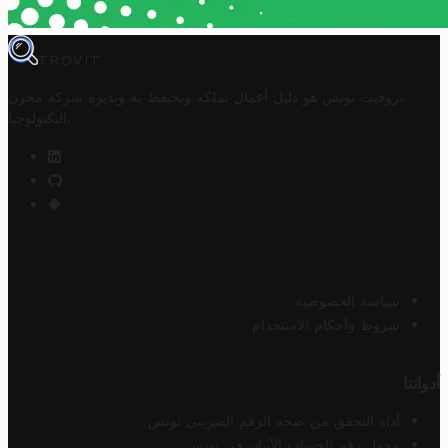
TROVIT
تروفيت تونس هو دليل أعمال تملكه وتحتفظ به وتديره
شركة مخزن
.
التكنولوجيا
سياسة الخصوصية
شروط وأحكام الاستخدام
أدواتنا
أداة التحقق من صحة الرقم الضريبي تونس
محول رقم الحساب الآيبان في تونس