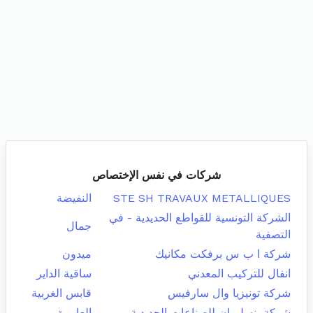
شركات في نفس الإختصاص
STE SH TRAVAUX METALLIQUES
النفيضة
الشركة التونسية للقواطع الحديدية - في
جمال
التصفية
شركة ا ب س برفكت مكانيك
ميدون
انفال للتركيب المعدني
ساقية الداير
شركة تونيزيا وال سارفيس
قابس الغربية
شركة بنسليمان للصناعات الحديدية
العامرة