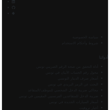
سياسة الخصوصية
شروط وأحكام الاستخدام
أدواتنا
أداة التحقق من صحة الرقم الضريبي تونس
محول رقم الحساب الآيبان في تونس
أسعار صرف الدينار التونسي
البحث عن الرمز البريدي في تونس
محاكي ضريبة الدخل الشخصي للموظف/المتقاعد
ضريبة الدخل للمتقاعدين الفرنسيين المقيمين في تونس
أسعار السيارات الجديدة في تونس
أخبار تروفيت