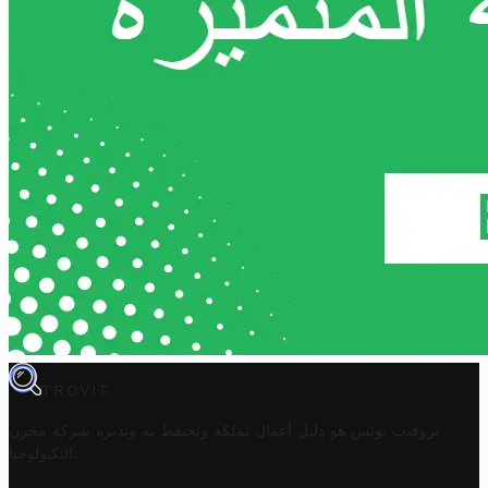
TROVIT
تروفيت تونس هو دليل أعمال تملكه وتحتفظ به وتديره
شركة مخزن
.
التكنولوجيا