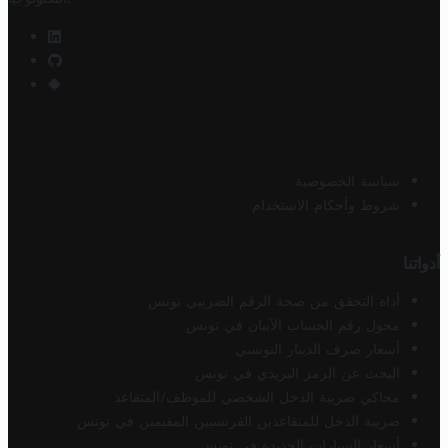
سياسة الخصوصية
شروط وأحكام الاستخدام
أدواتنا
أداة التحقق من صحة الرقم الضريبي تونس
محول رقم الحساب الآيبان في تونس
أسعار صرف الدينار التونسي
البحث عن الرمز البريدي في تونس
محاكي ضريبة الدخل الشخصي للموظف/المتقاعد
ضريبة الدخل للمتقاعدين الفرنسيين المقيمين في تونس
أسعار السيارات الجديدة في تونس