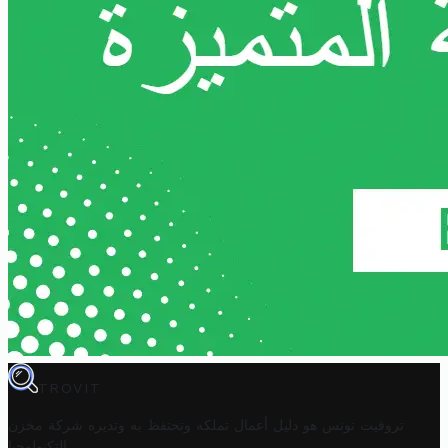
TROVIT
تروفيت تونس هو دليل أعمال تملكه وتحتفظ به وتديره
شركة مخزن
.
التكنولوجيا