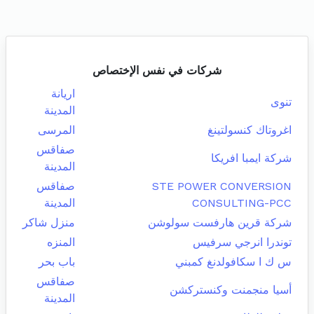
شركات في نفس الإختصاص
اريانة
تنوى
المدينة
اغروتاك كنسولتينغ
المرسى
صفاقس
شركة ايمبا افريكا
المدينة
STE POWER CONVERSION
صفاقس
CONSULTING-PCC
المدينة
شركة قرين هارفست سولوشن
منزل شاكر
توندرا انرجي سرفيس
المنزه
س ك ا سكافولدنغ كمبني
باب بحر
صفاقس
أسيا منجمنت وكنستركشن
المدينة