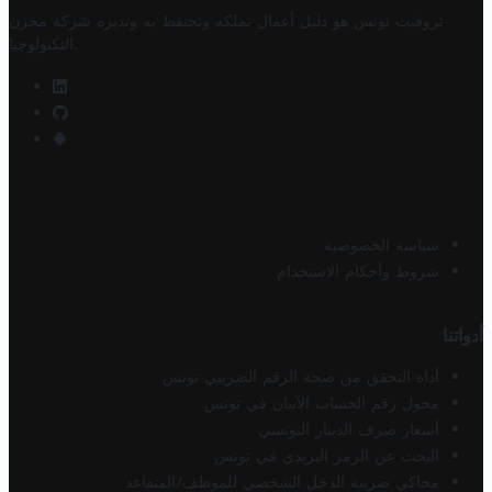
تروفيت تونس هو دليل أعمال تملكه وتحتفظ به وتديره
شركة مخزن
.
التكنولوجيا
سياسة الخصوصية
شروط وأحكام الاستخدام
أدواتنا
أداة التحقق من صحة الرقم الضريبي تونس
محول رقم الحساب الآيبان في تونس
أسعار صرف الدينار التونسي
البحث عن الرمز البريدي في تونس
محاكي ضريبة الدخل الشخصي للموظف/المتقاعد