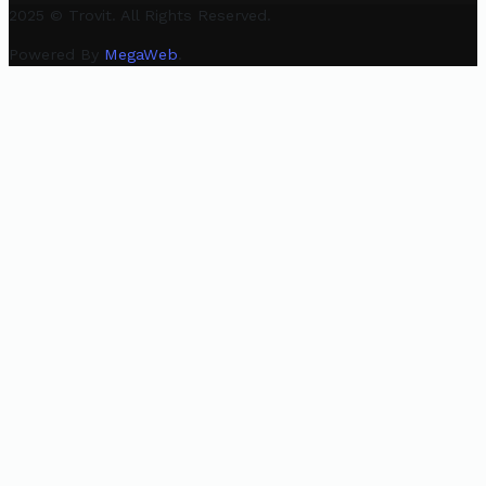
2025 © Trovit. All Rights Reserved.
Powered By
MegaWeb
.