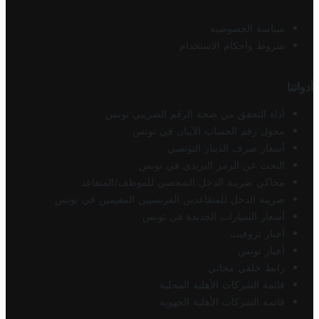
سياسة الخصوصية
شروط وأحكام الاستخدام
أدواتنا
أداة التحقق من صحة الرقم الضريبي تونس
محول رقم الحساب الآيبان في تونس
أسعار صرف الدينار التونسي
البحث عن الرمز البريدي في تونس
محاكي ضريبة الدخل الشخصي للموظف/المتقاعد
ضريبة الدخل للمتقاعدين الفرنسيين المقيمين في تونس
أسعار السيارات الجديدة في تونس
أخبار تروفيت
أخبار تونس
رابط خلفي مجاني
قائمة الشركات الأهلية المحلية
قائمة الشركات الأهلية الجهوية