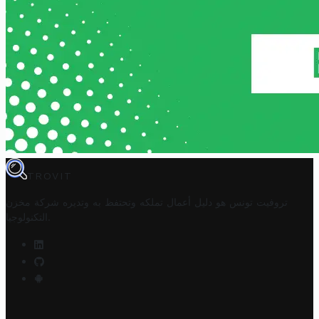
TROVIT
تروفيت تونس هو دليل أعمال تملكه وتحتفظ به وتديره
شركة مخزن
.
التكنولوجيا