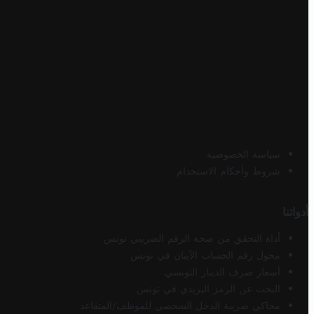
سياسة الخصوصية
شروط وأحكام الاستخدام
أدواتنا
أداة التحقق من صحة الرقم الضريبي تونس
محول رقم الحساب الآيبان في تونس
أسعار صرف الدينار التونسي
البحث عن الرمز البريدي في تونس
محاكي ضريبة الدخل الشخصي للموظف/المتقاعد