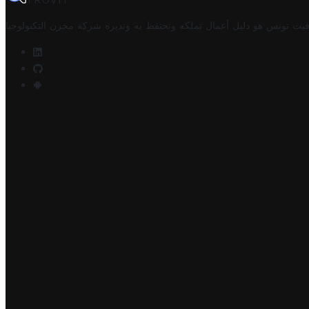
TROVIT
فيت تونس هو دليل أعمال تملكه وتحتفظ به وتديره
شركة مخزن التكنولوجيا