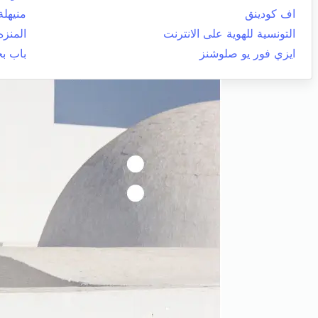
اف كودينق
منيهلة
التونسية للهوية على الانترنت
المنزه
ايزي فور يو صلوشنز
باب ب