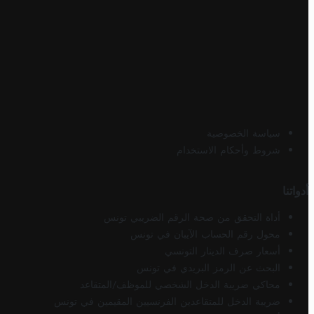
سياسة الخصوصية
شروط وأحكام الاستخدام
أدواتنا
أداة التحقق من صحة الرقم الضريبي تونس
محول رقم الحساب الآيبان في تونس
أسعار صرف الدينار التونسي
البحث عن الرمز البريدي في تونس
محاكي ضريبة الدخل الشخصي للموظف/المتقاعد
ضريبة الدخل للمتقاعدين الفرنسيين المقيمين في تونس