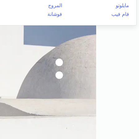
مايلوتو
المروج
قام فيب
فوشانة