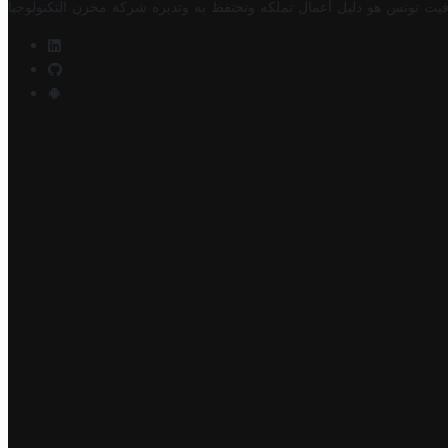
فيت تونس هو دليل أعمال تملكه وتحتفظ به وتديره
شركة مخزن التكنولوجيا