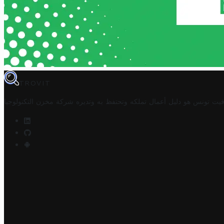
TROVIT
فيت تونس هو دليل أعمال تملكه وتحتفظ به وتديره
شركة مخزن التكنولوجيا