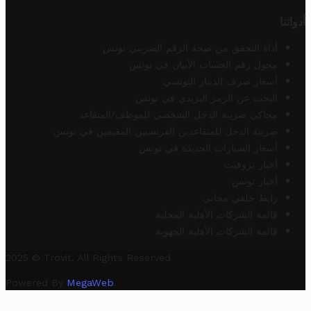
أدواتنا
أداة التحقق من صحة الرقم الضريبي تونس
محول رقم الحساب الآيبان في تونس
أسعار صرف الدينار التونسي
البحث عن الرمز البريدي في تونس
محاكي ضريبة الدخل الشخصي للموظف/المتقاعد
ضريبة الدخل للمتقاعدين الفرنسيين المقيمين في تونس
أسعار السيارات الجديدة في تونس
أخبار تروفيت
أخبار تونس
رابط خلفي مجاني
قائمة الشركات الأهلية المحلية
قائمة الشركات الأهلية الجهوية
2025 © Trovit. All Rights Reserved.
Powered By
MegaWeb
.