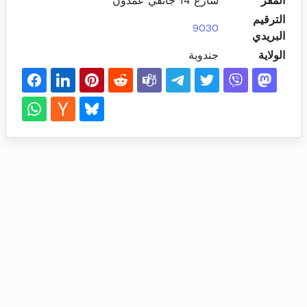
المقر
شارع 14 جانفي عمدون
الترقيم
9030
البريدي
الولاية
جندوبة