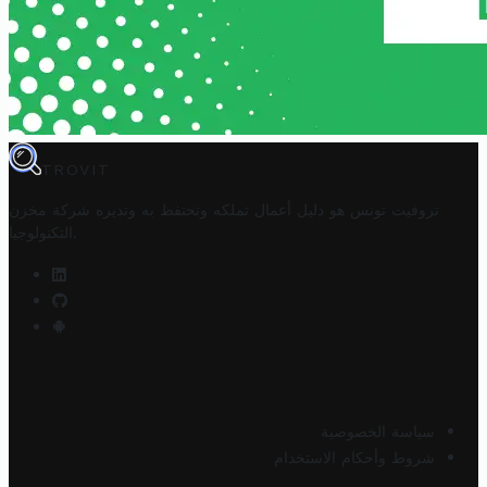
TROVIT
تروفيت تونس هو دليل أعمال تملكه وتحتفظ به وتديره
شركة مخزن
.
التكنولوجيا
سياسة الخصوصية
شروط وأحكام الاستخدام