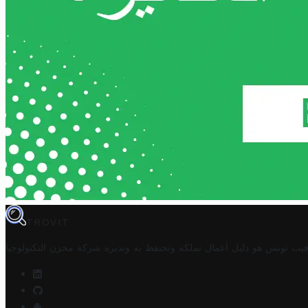
TROVIT
فيت تونس هو دليل أعمال تملكه وتحتفظ به وتديره
شركة مخزن التكنولوجيا