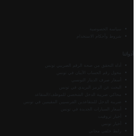
سياسة الخصوصية
شروط وأحكام الاستخدام
أدواتنا
أداة التحقق من صحة الرقم الضريبي تونس
محول رقم الحساب الآيبان في تونس
أسعار صرف الدينار التونسي
البحث عن الرمز البريدي في تونس
محاكي ضريبة الدخل الشخصي للموظف/المتقاعد
ضريبة الدخل للمتقاعدين الفرنسيين المقيمين في تونس
أسعار السيارات الجديدة في تونس
أخبار تروفيت
أخبار تونس
رابط خلفي مجاني