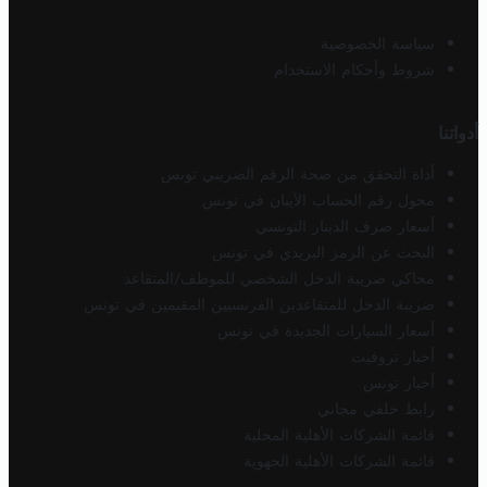
سياسة الخصوصية
شروط وأحكام الاستخدام
أدواتنا
أداة التحقق من صحة الرقم الضريبي تونس
محول رقم الحساب الآيبان في تونس
أسعار صرف الدينار التونسي
البحث عن الرمز البريدي في تونس
محاكي ضريبة الدخل الشخصي للموظف/المتقاعد
ضريبة الدخل للمتقاعدين الفرنسيين المقيمين في تونس
أسعار السيارات الجديدة في تونس
أخبار تروفيت
أخبار تونس
رابط خلفي مجاني
قائمة الشركات الأهلية المحلية
قائمة الشركات الأهلية الجهوية