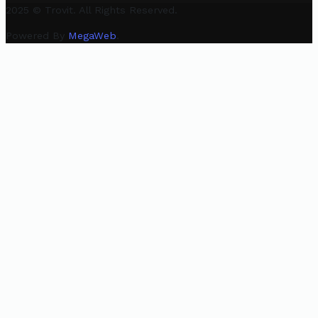
2025 © Trovit. All Rights Reserved.
Powered By
MegaWeb
.