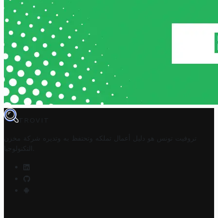
TROVIT
تروفيت تونس هو دليل أعمال تملكه وتحتفظ به وتديره
شركة مخزن
.
التكنولوجيا