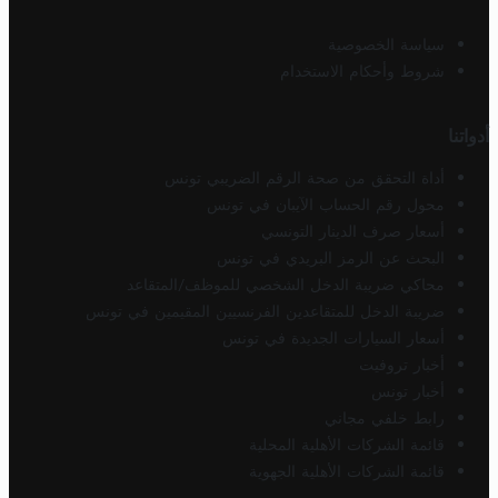
سياسة الخصوصية
شروط وأحكام الاستخدام
أدواتنا
أداة التحقق من صحة الرقم الضريبي تونس
محول رقم الحساب الآيبان في تونس
أسعار صرف الدينار التونسي
البحث عن الرمز البريدي في تونس
محاكي ضريبة الدخل الشخصي للموظف/المتقاعد
ضريبة الدخل للمتقاعدين الفرنسيين المقيمين في تونس
أسعار السيارات الجديدة في تونس
أخبار تروفيت
أخبار تونس
رابط خلفي مجاني
قائمة الشركات الأهلية المحلية
قائمة الشركات الأهلية الجهوية