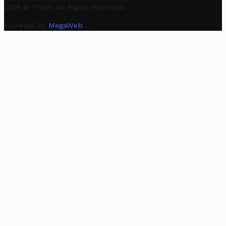
2025 © Trovit. All Rights Reserved.
Powered By
MegaWeb
.