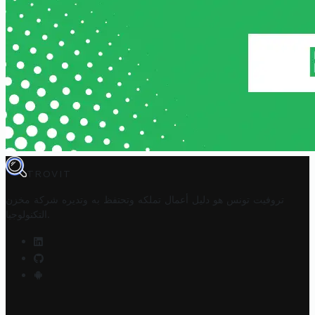
TROVIT
تروفيت تونس هو دليل أعمال تملكه وتحتفظ به وتديره
شركة مخزن
.
التكنولوجيا