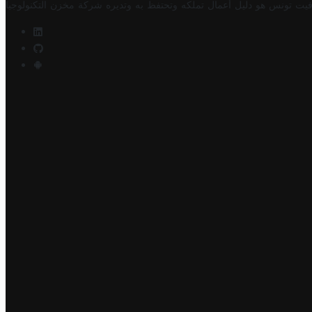
فيت تونس هو دليل أعمال تملكه وتحتفظ به وتديره
شركة مخزن التكنولوجيا