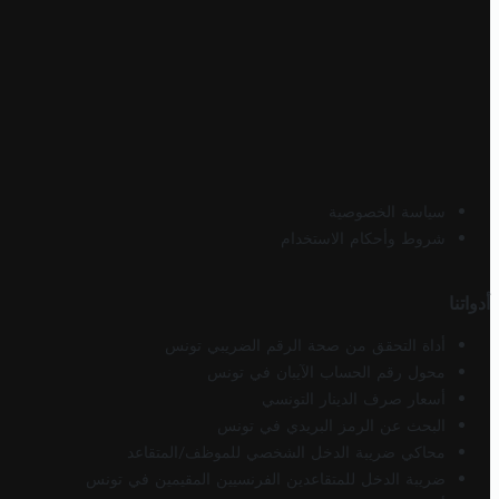
سياسة الخصوصية
شروط وأحكام الاستخدام
أدواتنا
أداة التحقق من صحة الرقم الضريبي تونس
محول رقم الحساب الآيبان في تونس
أسعار صرف الدينار التونسي
البحث عن الرمز البريدي في تونس
محاكي ضريبة الدخل الشخصي للموظف/المتقاعد
ضريبة الدخل للمتقاعدين الفرنسيين المقيمين في تونس