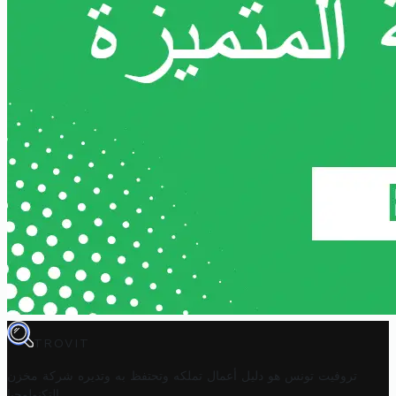
TROVIT
تروفيت تونس هو دليل أعمال تملكه وتحتفظ به وتديره
شركة مخزن
.
التكنولوجيا