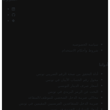
سياسة الخصوصية
شروط وأحكام الاستخدام
أدواتنا
أداة التحقق من صحة الرقم الضريبي تونس
محول رقم الحساب الآيبان في تونس
أسعار صرف الدينار التونسي
البحث عن الرمز البريدي في تونس
محاكي ضريبة الدخل الشخصي للموظف/المتقاعد
ضريبة الدخل للمتقاعدين الفرنسيين المقيمين في تونس
أسعار السيارات الجديدة في تونس