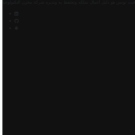
فيت تونس هو دليل أعمال تملكه وتحتفظ به وتديره
شركة مخزن التكنولوجيا