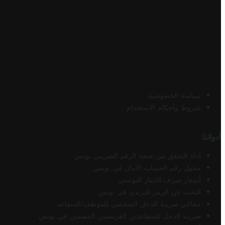
سياسة الخصوصية
شروط وأحكام الاستخدام
أدواتنا
أداة التحقق من صحة الرقم الضريبي تونس
محول رقم الحساب الآيبان في تونس
أسعار صرف الدينار التونسي
البحث عن الرمز البريدي في تونس
محاكي ضريبة الدخل الشخصي للموظف/المتقاعد
ضريبة الدخل للمتقاعدين الفرنسيين المقيمين في تونس