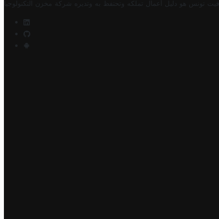
فيت تونس هو دليل أعمال تملكه وتحتفظ به وتديره
شركة مخزن التكنولوجيا