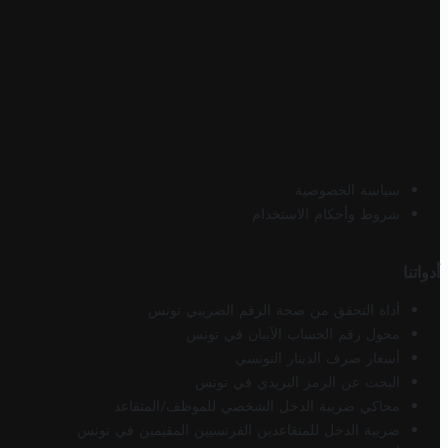
سياسة الخصوصية
شروط وأحكام الاستخدام
أدواتنا
أداة التحقق من صحة الرقم الضريبي تونس
محول رقم الحساب الآيبان في تونس
أسعار صرف الدينار التونسي
البحث عن الرمز البريدي في تونس
محاكي ضريبة الدخل الشخصي للموظف/المتقاعد
ضريبة الدخل للمتقاعدين الفرنسيين المقيمين في تونس