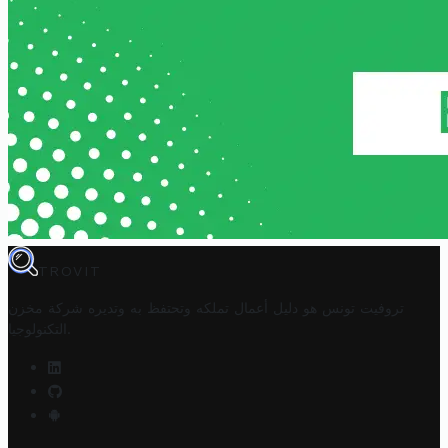
TROVIT
تروفيت تونس هو دليل أعمال تملكه وتحتفظ به وتديره
شركة مخزن
.
التكنولوجيا