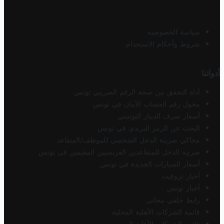
سياسة الخصوصية
شروط وأحكام الاستخدام
أدواتنا
أداة التحقق من صحة الرقم الضريبي تونس
محول رقم الحساب الآيبان في تونس
أسعار صرف الدينار التونسي
البحث عن الرمز البريدي في تونس
محاكي ضريبة الدخل الشخصي للموظف/المتقاعد
ضريبة الدخل للمتقاعدين الفرنسيين المقيمين في تونس
أسعار السيارات الجديدة في تونس
أخبار تروفيت
أخبار تونس
رابط خلفي مجاني
قائمة الشركات الأهلية المحلية